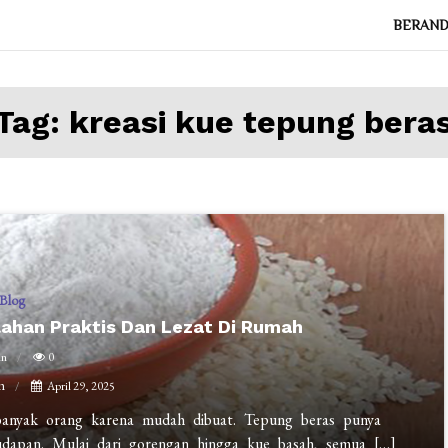
BERAN
Tag:
kreasi kue tepung bera
Blog
lahan Praktis Dan Lezat Di Rumah
in
0
m
April 29, 2025
t banyak orang karena mudah dibuat. Tepung beras punya
dapan. Mulai dari gorengan hingga kue basah, semua […]