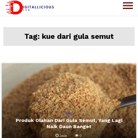
Skip
to
digitallicious.com
Sharing Digital
content
Information
Tag:
kue dari gula semut
Blog
Produk Olahan Dari Gula Semut, Yang Lagi
Naik Daun Banget
2min
0