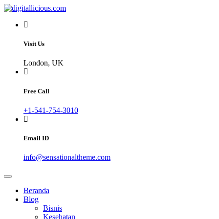
Skip
to
Sharing Digital Information
content
digitallicious.com
Visit Us
London, UK
Free Call
+1-541-754-3010
Email ID
info@sensationaltheme.com
Beranda
Blog
Bisnis
Kesehatan