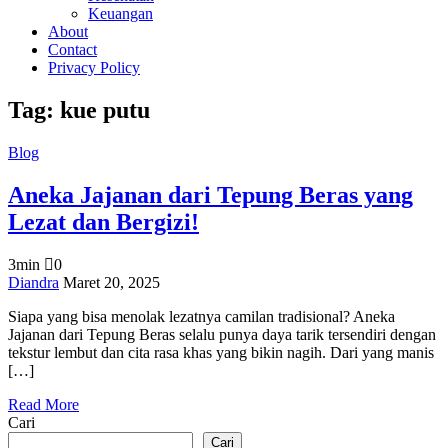
Keuangan
About
Contact
Privacy Policy
Tag:
kue putu
Blog
Aneka Jajanan dari Tepung Beras yang
Lezat dan Bergizi!
3min
0
on
Diandra
Maret 20, 2025
Aneka
Siapa yang bisa menolak lezatnya camilan tradisional? Aneka
Jajanan
Jajanan dari Tepung Beras selalu punya daya tarik tersendiri dengan
dari
tekstur lembut dan cita rasa khas yang bikin nagih. Dari yang manis
Tepung
[…]
Beras
yang
Read More
Lezat
Cari
dan
Bergizi!
Cari