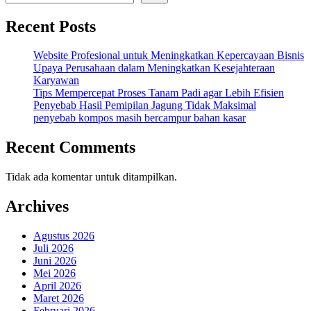
Recent Posts
Website Profesional untuk Meningkatkan Kepercayaan Bisnis
Upaya Perusahaan dalam Meningkatkan Kesejahteraan
Karyawan
Tips Mempercepat Proses Tanam Padi agar Lebih Efisien
Penyebab Hasil Pemipilan Jagung Tidak Maksimal
penyebab kompos masih bercampur bahan kasar
Recent Comments
Tidak ada komentar untuk ditampilkan.
Archives
Agustus 2026
Juli 2026
Juni 2026
Mei 2026
April 2026
Maret 2026
Februari 2026