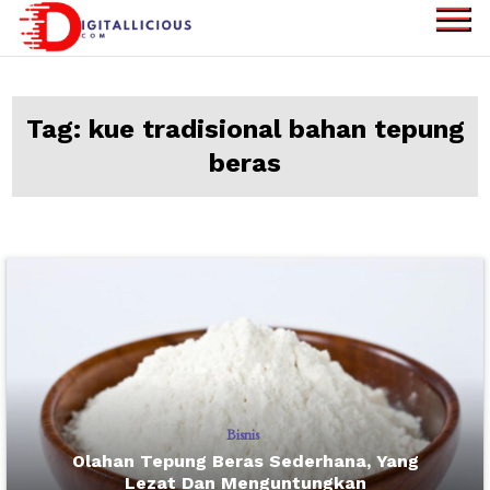
Skip
to
digitallicious.com
Sharing Digital
content
Information
Tag:
kue tradisional bahan tepung
beras
Bisnis
Olahan Tepung Beras Sederhana, Yang
Lezat Dan Menguntungkan