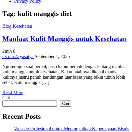
Privacy Policy
Tag:
kulit manggis diet
Blog
Kesehatan
Manfaat Kulit Manggis untuk Kesehatan
2min
0
on
Ozora Aryasatya
September 1, 2025
Manfaat
Ngomongin soal herbal, pasti kamu pernah dengar tentang manfaat
Kulit
kulit manggis untuk kesehatan. Kalau buahnya dikenal manis,
Manggis
kulitnya justru penuh kandungan luar biasa yang bikin tubuh lebih
untuk
sehat. Kulit manggis […]
Kesehatan
Read More
Cari
Cari
Recent Posts
Website Profesional untuk Meningkatkan Kepercayaan Bisnis