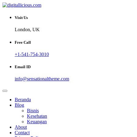
Skip
to
Sharing Digital Information
content
digitallicious.com
Visit Us
London, UK
Free Call
+1-541-754-3010
Email ID
info@sensationaltheme.com
Beranda
Blog
Bisnis
Kesehatan
Keuangan
About
Contact