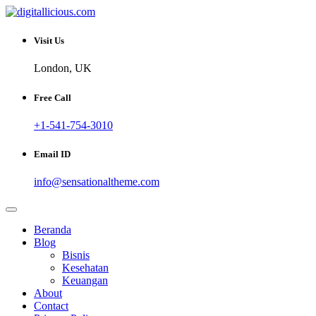
Skip
to
Sharing Digital Information
content
digitallicious.com
Visit Us
London, UK
Free Call
+1-541-754-3010
Email ID
info@sensationaltheme.com
Beranda
Blog
Bisnis
Kesehatan
Keuangan
About
Contact