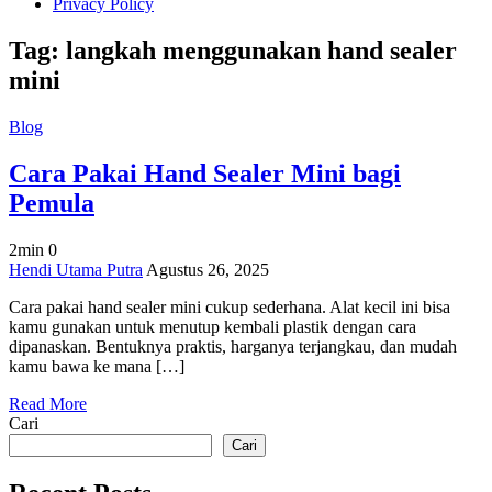
Privacy Policy
Tag:
langkah menggunakan hand sealer
mini
Blog
Cara Pakai Hand Sealer Mini bagi
Pemula
2min
0
on
Hendi Utama Putra
Agustus 26, 2025
Cara
Cara pakai hand sealer mini cukup sederhana. Alat kecil ini bisa
Pakai
kamu gunakan untuk menutup kembali plastik dengan cara
Hand
dipanaskan. Bentuknya praktis, harganya terjangkau, dan mudah
Sealer
kamu bawa ke mana […]
Mini
bagi
Read More
Pemula
Cari
Cari