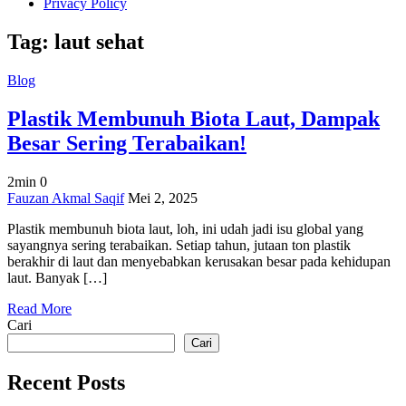
Privacy Policy
Tag:
laut sehat
Blog
Plastik Membunuh Biota Laut, Dampak
Besar Sering Terabaikan!
2min
0
on
Fauzan Akmal Saqif
Mei 2, 2025
Plastik
Plastik membunuh biota laut, loh, ini udah jadi isu global yang
Membunuh
sayangnya sering terabaikan. Setiap tahun, jutaan ton plastik
Biota
berakhir di laut dan menyebabkan kerusakan besar pada kehidupan
Laut,
laut. Banyak […]
Dampak
Besar
Read More
Sering
Cari
Terabaikan!
Cari
Recent Posts