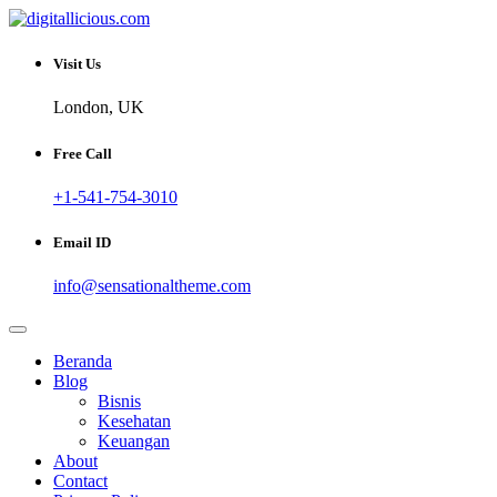
Skip
to
Sharing Digital Information
content
digitallicious.com
Visit Us
London, UK
Free Call
+1-541-754-3010
Email ID
info@sensationaltheme.com
Beranda
Blog
Bisnis
Kesehatan
Keuangan
About
Contact