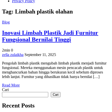
Privacy Policy
Tag:
Limbah plastik olahan
Blog
Inovasi Limbah Plastik Jadi Furnitur
Fungsional Bernilai Tinggi
2min
0
on
zella zulaikha
September 11, 2025
Inovasi
Pengolah limbah plastik mengubah limbah plastik menjadi furnitur
Limbah
fungsional. Mereka menggunakan mesin pencacah plastik untuk
Plastik
menghancurkan bahan hingga berukuran kecil sebelum diproses
Jadi
lebih lanjut. Furnitur yang dihasilkan tidak hanya bernilai […]
Furnitur
Fungsional
Read More
Bernilai
Cari
Tinggi
Cari
Recent Posts