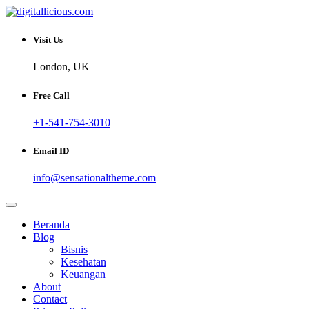
Skip
to
Sharing Digital Information
content
digitallicious.com
Visit Us
London, UK
Free Call
+1-541-754-3010
Email ID
info@sensationaltheme.com
Beranda
Blog
Bisnis
Kesehatan
Keuangan
About
Contact