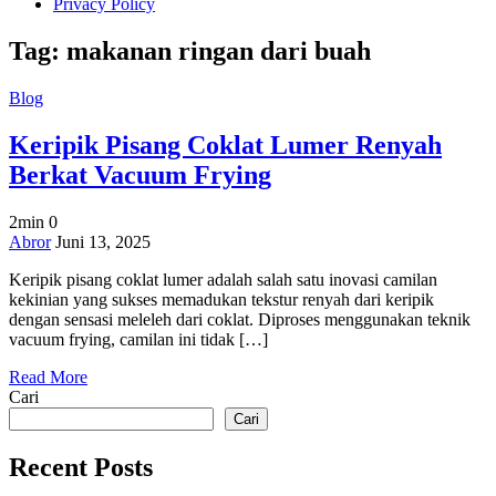
Privacy Policy
Tag:
makanan ringan dari buah
Blog
Keripik Pisang Coklat Lumer Renyah
Berkat Vacuum Frying
2min
0
on
Abror
Juni 13, 2025
Keripik
Keripik pisang coklat lumer adalah salah satu inovasi camilan
Pisang
kekinian yang sukses memadukan tekstur renyah dari keripik
Coklat
dengan sensasi meleleh dari coklat. Diproses menggunakan teknik
Lumer
vacuum frying, camilan ini tidak […]
Renyah
Berkat
Read More
Vacuum
Cari
Frying
Cari
Recent Posts