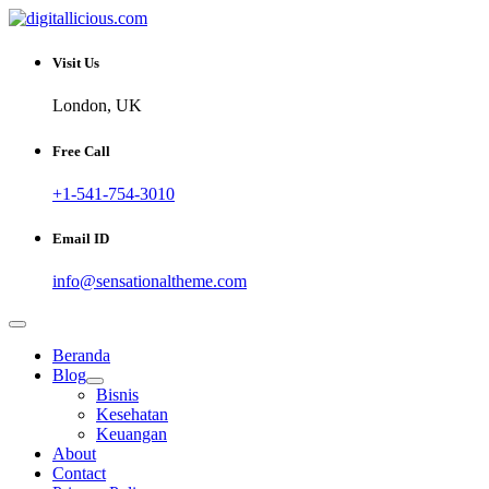
Skip
to
Sharing Digital Information
content
digitallicious.com
Visit Us
London, UK
Free Call
+1-541-754-3010
Email ID
info@sensationaltheme.com
Beranda
Blog
Bisnis
Kesehatan
Keuangan
About
Contact