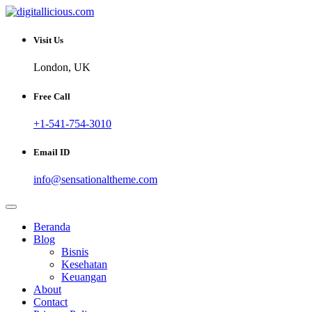
Skip
to
Sharing Digital Information
content
digitallicious.com
Visit Us
London, UK
Free Call
+1-541-754-3010
Email ID
info@sensationaltheme.com
Beranda
Blog
Bisnis
Kesehatan
Keuangan
About
Contact