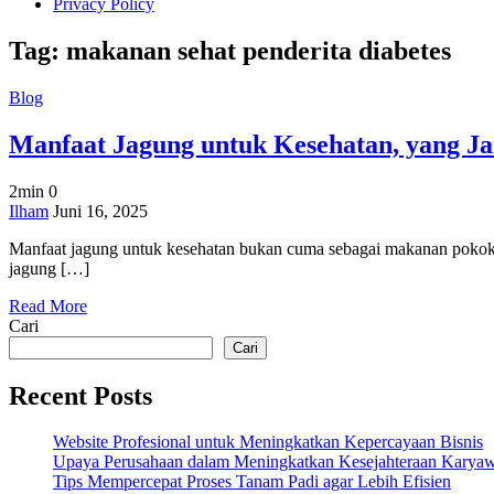
Privacy Policy
Tag:
makanan sehat penderita diabetes
Blog
Manfaat Jagung untuk Kesehatan, yang Ja
2min
0
on
Ilham
Juni 16, 2025
Manfaat
Manfaat jagung untuk kesehatan bukan cuma sebagai makanan pokok pen
Jagung
jagung […]
untuk
Kesehatan,
Read More
yang
Cari
Jarang
Disadari
Cari
Recent Posts
Website Profesional untuk Meningkatkan Kepercayaan Bisnis
Upaya Perusahaan dalam Meningkatkan Kesejahteraan Karya
Tips Mempercepat Proses Tanam Padi agar Lebih Efisien