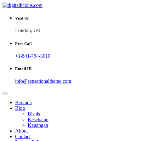
Skip
to
Sharing Digital Information
content
digitallicious.com
Visit Us
London, UK
Free Call
+1-541-754-3010
Email ID
info@sensationaltheme.com
Beranda
Blog
Bisnis
Kesehatan
Keuangan
About
Contact