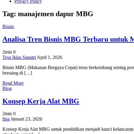
Privacy Policy
Tag:
manajemen dapur MBG
Bisnis
Analisa Tren Bisnis MBG Terbaru untuk 
2min
0
on
Tesa Iklas Saputri
April 1, 2026
Analisa
Bisnis MBG (Makanan Bergaya Cepat) terus berkembang seiring perub
Tren
bersaing di […]
Bisnis
MBG
Read More
Terbaru
Blog
untuk
Meningkatkan
Konsep Kerja Alat MBG
Peluang
2min
0
on
fina
Januari 23, 2026
Konsep
Konsep Kerja Alat MBG untuk pendidikan menjadi kunci kelancaran p
Kerja