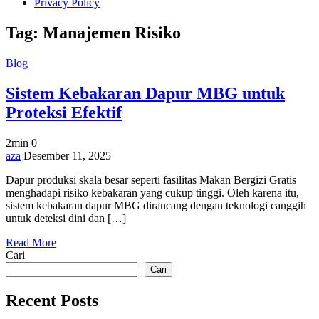
Privacy Policy
Tag:
Manajemen Risiko
Blog
Sistem Kebakaran Dapur MBG untuk
Proteksi Efektif
2min
0
on
aza
Desember 11, 2025
Sistem
Dapur produksi skala besar seperti fasilitas Makan Bergizi Gratis
Kebakaran
menghadapi risiko kebakaran yang cukup tinggi. Oleh karena itu,
Dapur
sistem kebakaran dapur MBG dirancang dengan teknologi canggih
MBG
untuk deteksi dini dan […]
untuk
Proteksi
Read More
Efektif
Cari
Cari
Recent Posts