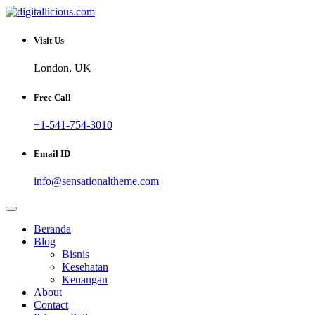
Skip
to
Sharing Digital Information
content
digitallicious.com
Visit Us
London, UK
Free Call
+1-541-754-3010
Email ID
info@sensationaltheme.com
Beranda
Blog
Bisnis
Kesehatan
Keuangan
About
Contact