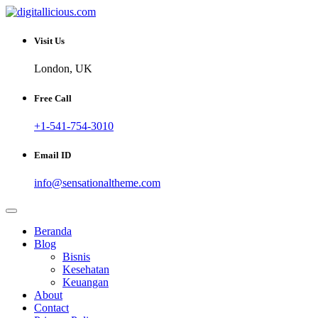
Skip
to
Sharing Digital Information
content
digitallicious.com
Visit Us
London, UK
Free Call
+1-541-754-3010
Email ID
info@sensationaltheme.com
Beranda
Blog
Bisnis
Kesehatan
Keuangan
About
Contact