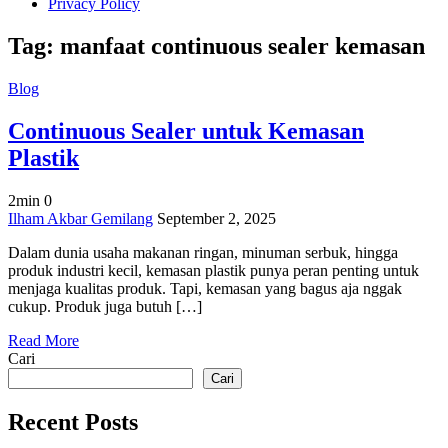
Privacy Policy
Tag:
manfaat continuous sealer kemasan
Blog
Continuous Sealer untuk Kemasan
Plastik
2min
0
on
Ilham Akbar Gemilang
September 2, 2025
Continuous
Dalam dunia usaha makanan ringan, minuman serbuk, hingga
Sealer
produk industri kecil, kemasan plastik punya peran penting untuk
untuk
menjaga kualitas produk. Tapi, kemasan yang bagus aja nggak
Kemasan
cukup. Produk juga butuh […]
Plastik
Read More
Cari
Cari
Recent Posts