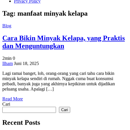
Privacy Policy
Tag:
manfaat minyak kelapa
Blog
Cara Bikin Minyak Kelapa, yang Praktis
dan Menguntungkan
2min
0
on
Ilham
Juni 18, 2025
Cara
Lagi ramai banget, loh, orang-orang yang cari tahu cara bikin
Bikin
minyak kelapa sendiri di rumah. Nggak cuma buat konsumsi
Minyak
pribadi, banyak juga yang akhirnya kepikiran untuk dijadikan
Kelapa,
peluang usaha. Apalagi […]
yang
Praktis
Read More
dan
Cari
Menguntungkan
Cari
Recent Posts