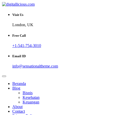
Skip
to
Sharing Digital Information
content
digitallicious.com
Visit Us
London, UK
Free Call
+1-541-754-3010
Email ID
info@sensationaltheme.com
Beranda
Blog
Bisnis
Kesehatan
Keuangan
About
Contact