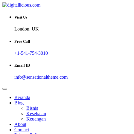
Skip
to
Sharing Digital Information
content
digitallicious.com
Visit Us
London, UK
Free Call
+1-541-754-3010
Email ID
info@sensationaltheme.com
Beranda
Blog
Bisnis
Kesehatan
Keuangan
About
Contact