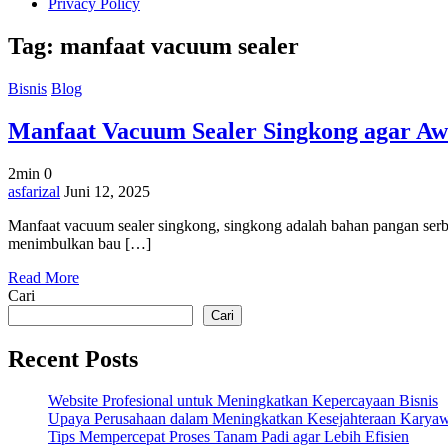
Privacy Policy
Tag:
manfaat vacuum sealer
Bisnis
Blog
Manfaat Vacuum Sealer Singkong agar Aw
2min
0
on
asfarizal
Juni 12, 2025
Manfaat
Manfaat vacuum sealer singkong, singkong adalah bahan pangan serbag
Vacuum
menimbulkan bau […]
Sealer
Singkong
Read More
agar
Cari
Awet
dan
Cari
Tetap
Segar
Recent Posts
Website Profesional untuk Meningkatkan Kepercayaan Bisnis
Upaya Perusahaan dalam Meningkatkan Kesejahteraan Karya
Tips Mempercepat Proses Tanam Padi agar Lebih Efisien