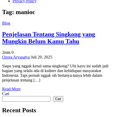
Privacy Policy
Tag:
manioc
Blog
Penjelasan Tentang Singkong yang
Mungkin Belum Kamu Tahu
2min
0
on
Ozora Aryasatya
Juli 29, 2025
Penjelasan
Siapa yang nggak kenal sama singkong? Ubi kayu ini sudah jadi
Tentang
bagian yang selalu ada di kuliner dan kehidupan masyarakat
Singkong
Indonesia. Tapi pernah nggak sih bertanya-tanya lebih dalam
yang
penjelasan tentang […]
Mungkin
Belum
Read More
Kamu
Cari
Tahu
Cari
Recent Posts