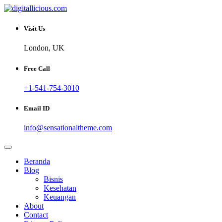
Skip
to
Sharing Digital Information
content
digitallicious.com
Visit Us
London, UK
Free Call
+1-541-754-3010
Email ID
info@sensationaltheme.com
Beranda
Blog
Bisnis
Kesehatan
Keuangan
About
Contact