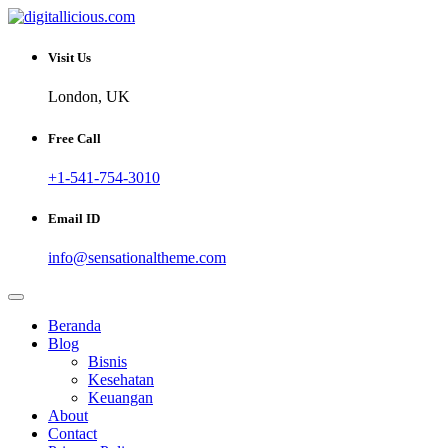
Skip
to
Sharing Digital Information
content
digitallicious.com
Visit Us
London, UK
Free Call
+1-541-754-3010
Email ID
info@sensationaltheme.com
Beranda
Blog
Bisnis
Kesehatan
Keuangan
About
Contact