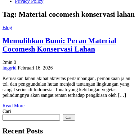
Privacy Policy
Tag:
Material cocomesh konservasi lahan
Blog
Memulihkan Bumi: Peran Material
Cocomesh Konservasi Lahan
2min
0
on
inggrid
Februari 16, 2026
Memulihkan
Kerusakan lahan akibat aktivitas pertambangan, pembukaan jalan
Bumi:
tol, dan penggundulan hutan menjadi tantangan lingkungan yang
Peran
sangat serius di Indonesia. Tanah yang kehilangan vegetasi
Material
pelindungnya akan sangat rentan terhadap pengikisan oleh […]
Cocomesh
Konservasi
Read More
Lahan
Cari
Cari
Recent Posts