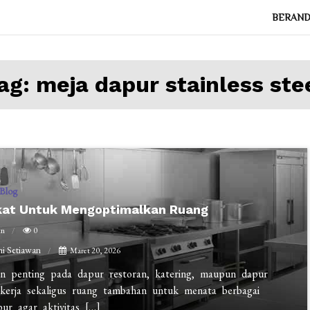
BERAN
ag:
meja dapur stainless ste
Blog
gkat Untuk Mengoptimalkan Ruang
in
0
i Setiawan
Maret 20, 2026
pan penting pada dapur restoran, katering, maupun dapur
 kerja sekaligus ruang tambahan untuk menata berbagai
ur agar aktivitas […]