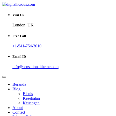
Skip
to
Sharing Digital Information
content
digitallicious.com
Visit Us
London, UK
Free Call
+1-541-754-3010
Email ID
info@sensationaltheme.com
Beranda
Blog
Bisnis
Kesehatan
Keuangan
About
Contact