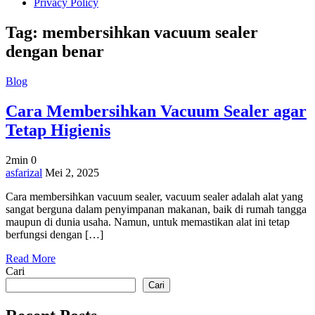
Privacy Policy
Tag:
membersihkan vacuum sealer
dengan benar
Blog
Cara Membersihkan Vacuum Sealer agar
Tetap Higienis
2min
0
on
asfarizal
Mei 2, 2025
Cara
Cara membersihkan vacuum sealer, vacuum sealer adalah alat yang
Membersihkan
sangat berguna dalam penyimpanan makanan, baik di rumah tangga
Vacuum
maupun di dunia usaha. Namun, untuk memastikan alat ini tetap
Sealer
berfungsi dengan […]
agar
Tetap
Read More
Higienis
Cari
Cari