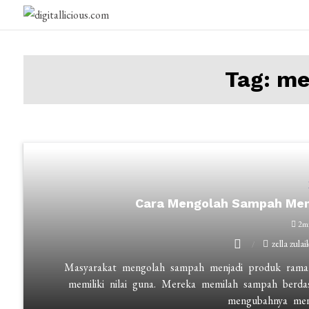
Skip
to
digitallicious.com
Sharing Digital Information
content
Tag:
me
Cara Mengolah Sampah Men
2m
on
zella zula
Cara
Masyarakat mengolah sampah menjadi produk ramah
Mengolah
memiliki nilai guna. Mereka memilah sampah berdasa
mengubahnya men
Sampah