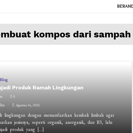
BERAN
mbuat kompos dari sampah 
Blog
jadi Produk Ramah Lingkungan
in
0
ikha
Agustus 14, 2025
 lingkungan dengan memanfaatkan kembali limbah agar
rkan jenisnya, seperti organik, anorganik, dan B3, lalu
jadi produk yang […]