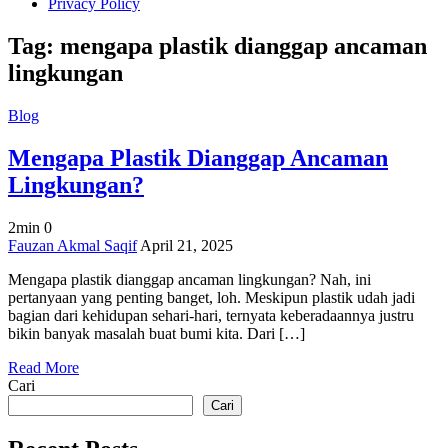
Privacy Policy
Tag:
mengapa plastik dianggap ancaman
lingkungan
Blog
Mengapa Plastik Dianggap Ancaman
Lingkungan?
2min
0
on
Fauzan Akmal Saqif
April 21, 2025
Mengapa
Mengapa plastik dianggap ancaman lingkungan? Nah, ini
Plastik
pertanyaan yang penting banget, loh. Meskipun plastik udah jadi
Dianggap
bagian dari kehidupan sehari-hari, ternyata keberadaannya justru
Ancaman
bikin banyak masalah buat bumi kita. Dari […]
Lingkungan?
Read More
Cari
Cari