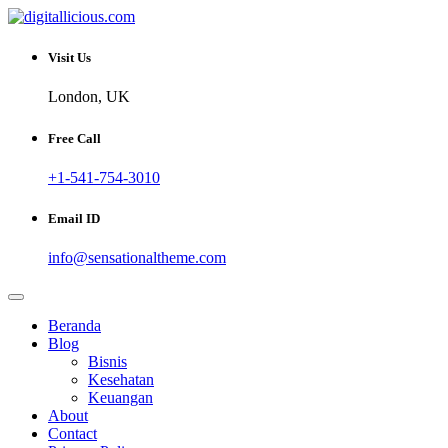
Skip
to
Sharing Digital Information
content
digitallicious.com
Visit Us
London, UK
Free Call
+1-541-754-3010
Email ID
info@sensationaltheme.com
Beranda
Blog
Bisnis
Kesehatan
Keuangan
About
Contact