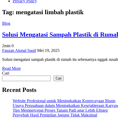
Privacy Policy
Tag:
mengatasi limbah plastik
Blog
Solusi Mengatasi Sampah Plastik di Ruma
2min
0
on
Fauzan Akmal Saqif
Mei 19, 2025
Solusi
Solusi mengatasi sampah plastik di rumah itu sebenarnya nggak susah,
Mengatasi
Sampah
Read More
Plastik
Cari
di
Rumah!
Cari
Recent Posts
Website Profesional untuk Meningkatkan Kepercayaan Bisnis
Upaya Perusahaan dalam Meningkatkan Kesejahteraan Karya
Tips Mempercepat Proses Tanam Padi agar Lebih Efisien
Penyebab Hasil Pemipilan Jagung Tidak Maksimal