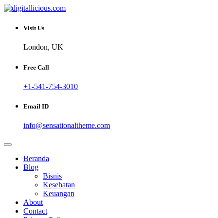
Skip
to
Sharing Digital Information
content
digitallicious.com
Visit Us
London, UK
Free Call
+1-541-754-3010
Email ID
info@sensationaltheme.com
Beranda
Blog
Bisnis
Kesehatan
Keuangan
About
Contact