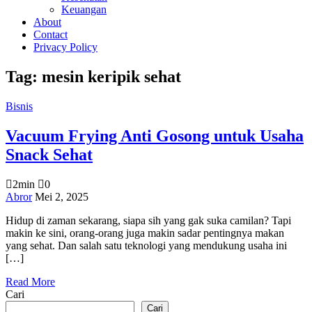
Keuangan
About
Contact
Privacy Policy
Tag:
mesin keripik sehat
Bisnis
Vacuum Frying Anti Gosong untuk Usaha
Snack Sehat
2min
0
on
Abror
Mei 2, 2025
Vacuum
Hidup di zaman sekarang, siapa sih yang gak suka camilan? Tapi
Frying
makin ke sini, orang-orang juga makin sadar pentingnya makan
Anti
yang sehat. Dan salah satu teknologi yang mendukung usaha ini
Gosong
[…]
untuk
Usaha
Read More
Snack
Cari
Sehat
Cari