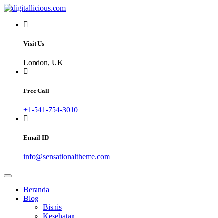
Skip
to
Sharing Digital Information
content
digitallicious.com
Visit Us
London, UK
Free Call
+1-541-754-3010
Email ID
info@sensationaltheme.com
Beranda
Blog
Bisnis
Kesehatan