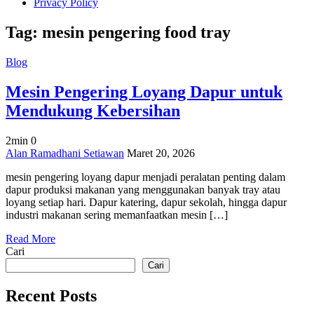
Privacy Policy
Tag:
mesin pengering food tray
Blog
Mesin Pengering Loyang Dapur untuk
Mendukung Kebersihan
2min
0
on
Alan Ramadhani Setiawan
Maret 20, 2026
Mesin
mesin pengering loyang dapur menjadi peralatan penting dalam
Pengering
dapur produksi makanan yang menggunakan banyak tray atau
Loyang
loyang setiap hari. Dapur katering, dapur sekolah, hingga dapur
Dapur
industri makanan sering memanfaatkan mesin […]
untuk
Mendukung
Read More
Kebersihan
Cari
Cari
Recent Posts