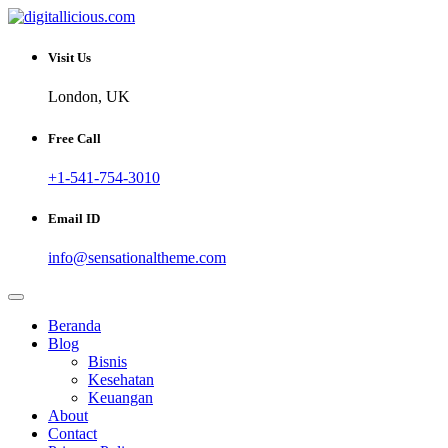
Skip
to
Sharing Digital Information
content
digitallicious.com
Visit Us
London, UK
Free Call
+1-541-754-3010
Email ID
info@sensationaltheme.com
Beranda
Blog
Bisnis
Kesehatan
Keuangan
About
Contact