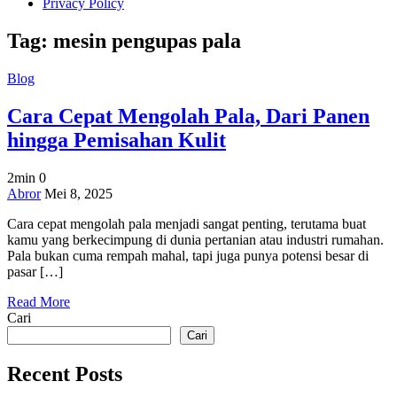
Privacy Policy
Tag:
mesin pengupas pala
Blog
Cara Cepat Mengolah Pala, Dari Panen
hingga Pemisahan Kulit
2min
0
on
Abror
Mei 8, 2025
Cara
Cara cepat mengolah pala menjadi sangat penting, terutama buat
Cepat
kamu yang berkecimpung di dunia pertanian atau industri rumahan.
Mengolah
Pala bukan cuma rempah mahal, tapi juga punya potensi besar di
Pala,
pasar […]
Dari
Panen
Read More
hingga
Cari
Pemisahan
Kulit
Cari
Recent Posts