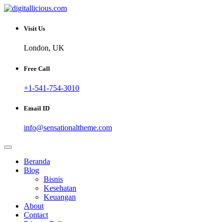
Skip
to
Sharing Digital Information
content
digitallicious.com
Visit Us
London, UK
Free Call
+1-541-754-3010
Email ID
info@sensationaltheme.com
Beranda
Blog
Bisnis
Kesehatan
Keuangan
About
Contact