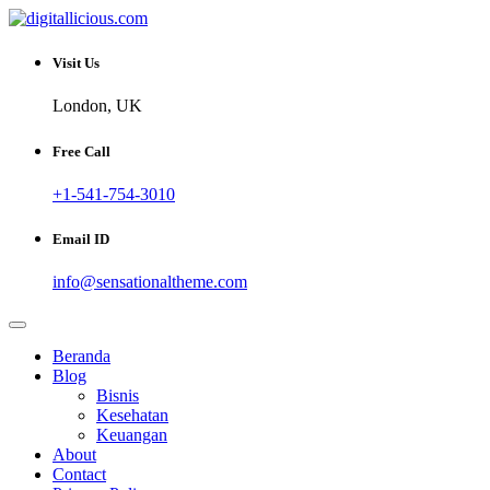
Skip
to
Sharing Digital Information
content
digitallicious.com
Visit Us
London, UK
Free Call
+1-541-754-3010
Email ID
info@sensationaltheme.com
Beranda
Blog
Bisnis
Kesehatan
Keuangan
About
Contact