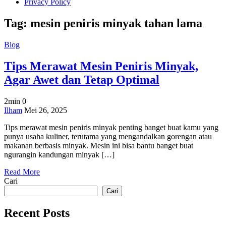
Privacy Policy
Tag:
mesin peniris minyak tahan lama
Blog
Tips Merawat Mesin Peniris Minyak,
Agar Awet dan Tetap Optimal
2min
0
on
Ilham
Mei 26, 2025
Tips
Tips merawat mesin peniris minyak penting banget buat kamu yang
Merawat
punya usaha kuliner, terutama yang mengandalkan gorengan atau
Mesin
makanan berbasis minyak. Mesin ini bisa bantu banget buat
Peniris
ngurangin kandungan minyak […]
Minyak,
Agar
Read More
Awet
Cari
dan
Tetap
Cari
Optimal
Recent Posts