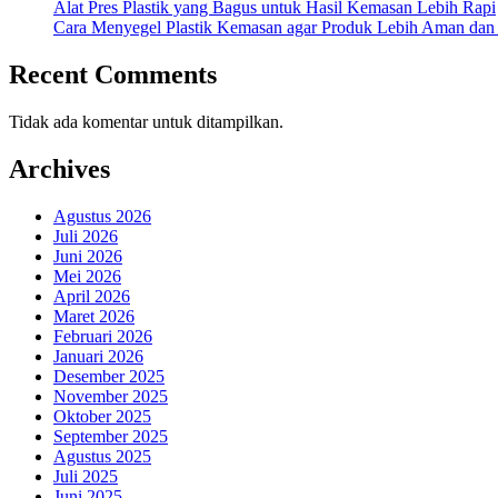
Alat Pres Plastik yang Bagus untuk Hasil Kemasan Lebih Rapi
Cara Menyegel Plastik Kemasan agar Produk Lebih Aman dan
Recent Comments
Tidak ada komentar untuk ditampilkan.
Archives
Agustus 2026
Juli 2026
Juni 2026
Mei 2026
April 2026
Maret 2026
Februari 2026
Januari 2026
Desember 2025
November 2025
Oktober 2025
September 2025
Agustus 2025
Juli 2025
Juni 2025