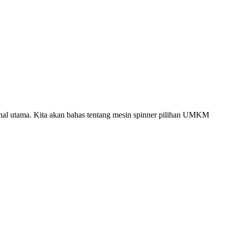
 hal utama. Kita akan bahas tentang mesin spinner pilihan UMKM