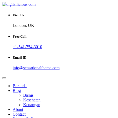
Skip
to
Sharing Digital Information
content
digitallicious.com
Visit Us
London, UK
Free Call
+1-541-754-3010
Email ID
info@sensationaltheme.com
Beranda
Blog
Bisnis
Kesehatan
Keuangan
About
Contact