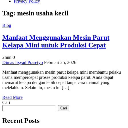
Privacy Policy
Tag:
mesin usaha kecil
Blog
Manfaat Menggunakan Mesin Parut
Kelapa Mini untuk Produksi Cepat
2min
0
on
Dimas Irsyad Prasetyo
Februari 25, 2026
Manfaat
Manfaat menggunakan mesin parut kelapa mini membantu pelaku
Menggunakan
usaha mempercepat proses produksi kelapa parut. Anda dapat
Mesin
memarut kelapa dengan lebih cepat tanpa cara manual yang
Parut
melelahkan. Selain itu, mesin ini […]
Kelapa
Mini
Read More
untuk
Cari
Produksi
Cepat
Cari
Recent Posts