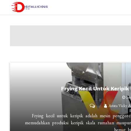
Skip
to
digitallicious.com
Sharing Digital Information
content
Frying Kecil Untuk Keripi
2m
on
Arista Vicky 
Frying
Frying kecil untuk keripik adalah mesin penggor
Kecil
memudahkan produksi keripik skala rumahan maupun
hemat b
untuk