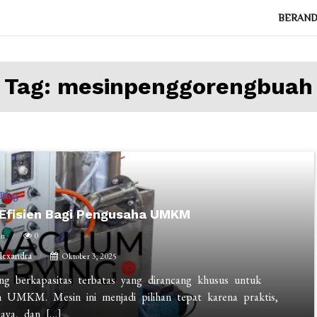
BERAN
Tag:
mesinpenggorengbuah
Blog
k Efisien Bagi Pengusaha UMKM
in
0
Alexandra
Oktober 3, 2025
eng berkapasitas terbatas yang dirancang khusus untuk
 UMKM. Mesin ini menjadi pilihan tepat karena praktis,
iaya, dan […]