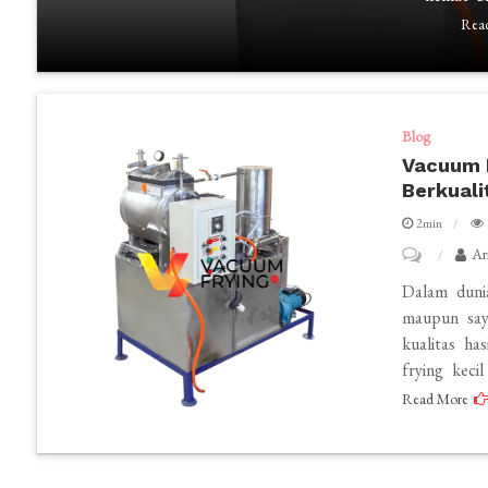
Rea
Keripik
Efisien
Bagi
Pengusaha
Blog
UMKM
Vacuum F
Berkuali
2min
on
Ar
Vacuum
Dalam duni
Frying
maupun say
kualitas ha
Kecil
frying kecil
Awet
Read More
untuk
Usaha
Keripik