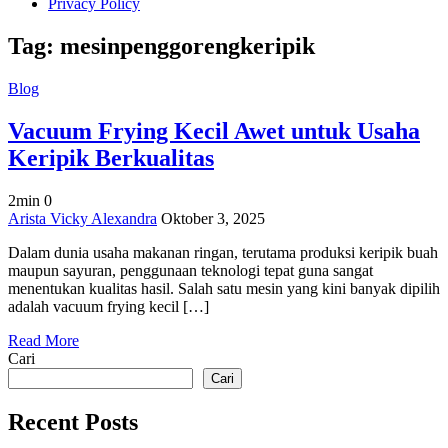
Privacy Policy
Tag:
mesinpenggorengkeripik
Blog
Vacuum Frying Kecil Awet untuk Usaha
Keripik Berkualitas
2min
0
on
Arista Vicky Alexandra
Oktober 3, 2025
Vacuum
Dalam dunia usaha makanan ringan, terutama produksi keripik buah
Frying
maupun sayuran, penggunaan teknologi tepat guna sangat
Kecil
menentukan kualitas hasil. Salah satu mesin yang kini banyak dipilih
Awet
adalah vacuum frying kecil […]
untuk
Usaha
Read More
Keripik
Cari
Berkualitas
Cari
Recent Posts