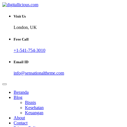
Skip
to
Sharing Digital Information
content
digitallicious.com
Visit Us
London, UK
Free Call
+1-541-754-3010
Email ID
info@sensationaltheme.com
Beranda
Blog
Bisnis
Kesehatan
Keuangan
About
Contact