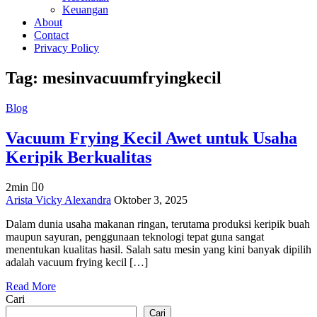
Keuangan
About
Contact
Privacy Policy
Tag:
mesinvacuumfryingkecil
Blog
Vacuum Frying Kecil Awet untuk Usaha
Keripik Berkualitas
2min
0
on
Arista Vicky Alexandra
Oktober 3, 2025
Vacuum
Dalam dunia usaha makanan ringan, terutama produksi keripik buah
Frying
maupun sayuran, penggunaan teknologi tepat guna sangat
Kecil
menentukan kualitas hasil. Salah satu mesin yang kini banyak dipilih
Awet
adalah vacuum frying kecil […]
untuk
Usaha
Read More
Keripik
Cari
Berkualitas
Cari