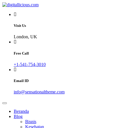
Skip
to
Sharing Digital Information
content
digitallicious.com
Visit Us
London, UK
Free Call
+1-541-754-3010
Email ID
info@sensationaltheme.com
Beranda
Blog
Bisnis
Kesehatan