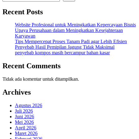
Recent Posts
Website Profesional untuk Meningkatkan Kepercayaan Bisnis
Upaya Perusahaan dalam Meningkatkan Kesejahteraan
Karyawan
Tips Mempercepat Proses Tanam Padi agar Lebih Efisien
Penyebab Hasil Pemipilan Jagung Tidak Maksimal
penyebab kompos masih bercampur bahan kasar
Recent Comments
Tidak ada komentar untuk ditampilkan.
Archives
Agustus 2026
Juli 2026
Juni 2026
Mei 2026
April 2026
Maret 2026
Februari 2026