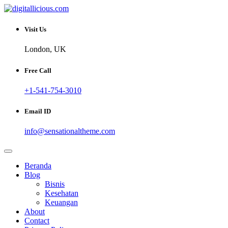
Skip
to
Sharing Digital Information
content
digitallicious.com
Visit Us
London, UK
Free Call
+1-541-754-3010
Email ID
info@sensationaltheme.com
Beranda
Blog
Bisnis
Kesehatan
Keuangan
About
Contact