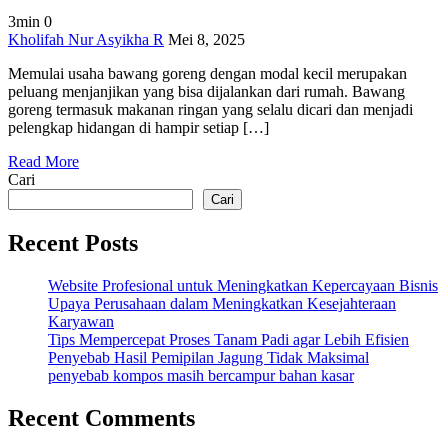
3min
0
on
Kholifah Nur Asyikha R
Mei 8, 2025
Usaha
Memulai usaha bawang goreng dengan modal kecil merupakan
Bawang
peluang menjanjikan yang bisa dijalankan dari rumah. Bawang
Goreng
goreng termasuk makanan ringan yang selalu dicari dan menjadi
dengan
pelengkap hidangan di hampir setiap […]
Modal
Kecil,
Read More
Untung
Cari
Berkali
Lipat!
Cari
Recent Posts
Website Profesional untuk Meningkatkan Kepercayaan Bisnis
Upaya Perusahaan dalam Meningkatkan Kesejahteraan
Karyawan
Tips Mempercepat Proses Tanam Padi agar Lebih Efisien
Penyebab Hasil Pemipilan Jagung Tidak Maksimal
penyebab kompos masih bercampur bahan kasar
Recent Comments