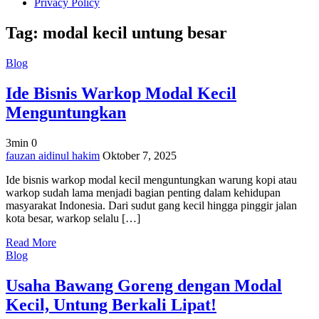
Privacy Policy
Tag:
modal kecil untung besar
Blog
Ide Bisnis Warkop Modal Kecil
Menguntungkan
3min
0
on
fauzan aidinul hakim
Oktober 7, 2025
Ide
Ide bisnis warkop modal kecil menguntungkan warung kopi atau
Bisnis
warkop sudah lama menjadi bagian penting dalam kehidupan
Warkop
masyarakat Indonesia. Dari sudut gang kecil hingga pinggir jalan
Modal
kota besar, warkop selalu […]
Kecil
Menguntungkan
Read More
Blog
Usaha Bawang Goreng dengan Modal
Kecil, Untung Berkali Lipat!