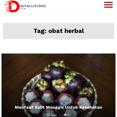
Skip
to
digitallicious.com
Sharing Digital
content
Information
Tag:
obat herbal
Blog
Kesehatan
Manfaat Kulit Manggis Untuk Kesehatan
2min
0