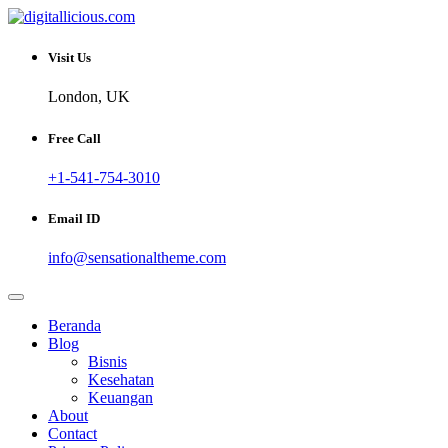
Skip
to
Sharing Digital Information
content
digitallicious.com
Visit Us
London, UK
Free Call
+1-541-754-3010
Email ID
info@sensationaltheme.com
Beranda
Blog
Bisnis
Kesehatan
Keuangan
About
Contact