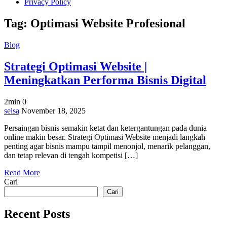
Privacy Policy
Tag:
Optimasi Website Profesional
Blog
Strategi Optimasi Website |
Meningkatkan Performa Bisnis Digital
2min
0
on
selsa
November 18, 2025
Strategi
Persaingan bisnis semakin ketat dan ketergantungan pada dunia
Optimasi
online makin besar. Strategi Optimasi Website menjadi langkah
Website
penting agar bisnis mampu tampil menonjol, menarik pelanggan,
|
dan tetap relevan di tengah kompetisi […]
Meningkatkan
Performa
Read More
Bisnis
Cari
Digital
Cari
Recent Posts