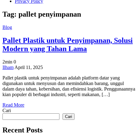
Privacy Policy
Tag:
pallet penyimpanan
Blog
Pallet Plastik untuk Penyimpanan, Solusi
Modern yang Tahan Lama
2min
0
on
Ilham
April 11, 2025
Pallet
Pallet plastik untuk penyimpanan adalah platform datar yang
Plastik
digunakan untuk menyusun dan memindahkan barang, unggul
untuk
dalam daya tahan, kebersihan, dan efisiensi logistik. Penggunaannya
Penyimpanan,
kian populer di berbagai industri, seperti makanan, […]
Solusi
Modern
Read More
yang
Cari
Tahan
Lama
Cari
Recent Posts