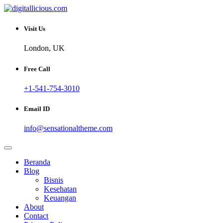
Skip
to
Sharing Digital Information
content
digitallicious.com
Visit Us
London, UK
Free Call
+1-541-754-3010
Email ID
info@sensationaltheme.com
Beranda
Blog
Bisnis
Kesehatan
Keuangan
About
Contact