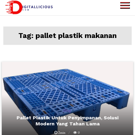
Skip
to
digitallicious.com
Sharing Digital
content
Information
Tag:
pallet plastik makanan
Blog
Pallet Plastik Untuk Penyimpanan, Solusi
Modern Yang Tahan Lama
2min
0