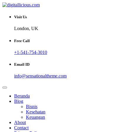
Skip
to
Sharing Digital Information
content
digitallicious.com
Visit Us
London, UK
Free Call
+1-541-754-3010
Email ID
info@sensationaltheme.com
Beranda
Blog
Bisnis
Kesehatan
Keuangan
About
Contact