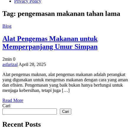
Privacy Policy
Tag:
pengemasan makanan tahan lama
Blog
Alat Pengemas Makanan untuk
Memperpanjang Umur Simpan
2min
0
on
asfarizal
April 28, 2025
Alat
Alat pengemas maknan, alat pengemas makanan adalah perangkat
Pengemas
yang digunakan untuk mengemas makanan dengan cara yang aman
Makanan
dan efisien. Pengemasan yang baik bukan hanya berfungsi untuk
untuk
menjaga kebersihan, tetapi juga […]
Memperpanjang
Umur
Read More
Simpan
Cari
Cari
Recent Posts