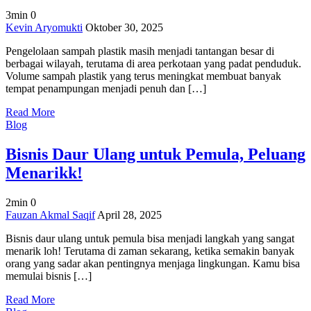
3min
0
on
Kevin Aryomukti
Oktober 30, 2025
Mesin
Pengelolaan sampah plastik masih menjadi tantangan besar di
Press
berbagai wilayah, terutama di area perkotaan yang padat penduduk.
Plastik
Volume sampah plastik yang terus meningkat membuat banyak
Bekas
tempat penampungan menjadi penuh dan […]
Padat
untuk
Read More
Daur
Blog
Ulang
Lebih
Bisnis Daur Ulang untuk Pemula, Peluang
Cepat
Menarikk!
2min
0
on
Fauzan Akmal Saqif
April 28, 2025
Bisnis
Bisnis daur ulang untuk pemula bisa menjadi langkah yang sangat
Daur
menarik loh! Terutama di zaman sekarang, ketika semakin banyak
Ulang
orang yang sadar akan pentingnya menjaga lingkungan. Kamu bisa
untuk
memulai bisnis […]
Pemula,
Peluang
Read More
Menarikk!