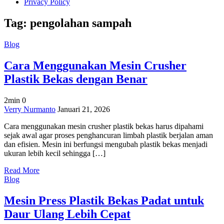
Privacy Policy
Tag:
pengolahan sampah
Blog
Cara Menggunakan Mesin Crusher
Plastik Bekas dengan Benar
2min
0
on
Verry Nurmanto
Januari 21, 2026
Cara
Cara menggunakan mesin crusher plastik bekas harus dipahami
Menggunakan
sejak awal agar proses penghancuran limbah plastik berjalan aman
Mesin
dan efisien. Mesin ini berfungsi mengubah plastik bekas menjadi
Crusher
ukuran lebih kecil sehingga […]
Plastik
Bekas
Read More
dengan
Blog
Benar
Mesin Press Plastik Bekas Padat untuk
Daur Ulang Lebih Cepat