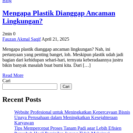
Blog
Mengapa Plastik Dianggap Ancaman
Lingkungan?
2min
0
on
Fauzan Akmal Saqif
April 21, 2025
Mengapa
Mengapa plastik dianggap ancaman lingkungan? Nah, ini
Plastik
pertanyaan yang penting banget, loh. Meskipun plastik udah jadi
Dianggap
bagian dari kehidupan sehari-hari, ternyata keberadaannya justru
Ancaman
bikin banyak masalah buat bumi kita. Dari […]
Lingkungan?
Read More
Cari
Cari
Recent Posts
Website Profesional untuk Meningkatkan Kepercayaan Bisnis
Upaya Perusahaan dalam Meningkatkan Kesejahteraan
Karyawan
Tips Mempercepat Proses Tanam Padi agar Lebih Efisien