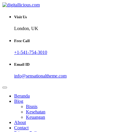
Skip
to
Sharing Digital Information
content
digitallicious.com
Visit Us
London, UK
Free Call
+1-541-754-3010
Email ID
info@sensationaltheme.com
Beranda
Blog
Bisnis
Kesehatan
Keuangan
About
Contact