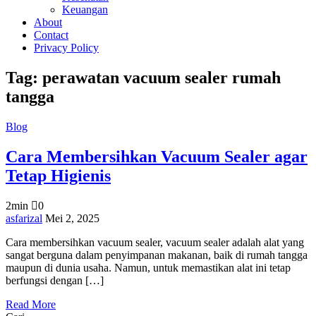
Keuangan
About
Contact
Privacy Policy
Tag:
perawatan vacuum sealer rumah
tangga
Blog
Cara Membersihkan Vacuum Sealer agar
Tetap Higienis
2min
0
on
asfarizal
Mei 2, 2025
Cara
Cara membersihkan vacuum sealer, vacuum sealer adalah alat yang
Membersihkan
sangat berguna dalam penyimpanan makanan, baik di rumah tangga
Vacuum
maupun di dunia usaha. Namun, untuk memastikan alat ini tetap
Sealer
berfungsi dengan […]
agar
Tetap
Read More
Higienis