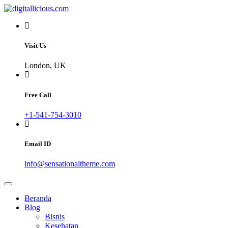
Skip
to
Sharing Digital Information
content
digitallicious.com
Visit Us
London, UK
Free Call
+1-541-754-3010
Email ID
info@sensationaltheme.com
Beranda
Blog
Bisnis
Kesehatan