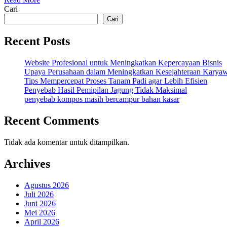
Plastik
Cari
di
Rumah!
Cari
Recent Posts
Website Profesional untuk Meningkatkan Kepercayaan Bisnis
Upaya Perusahaan dalam Meningkatkan Kesejahteraan Karya
Tips Mempercepat Proses Tanam Padi agar Lebih Efisien
Penyebab Hasil Pemipilan Jagung Tidak Maksimal
penyebab kompos masih bercampur bahan kasar
Recent Comments
Tidak ada komentar untuk ditampilkan.
Archives
Agustus 2026
Juli 2026
Juni 2026
Mei 2026
April 2026