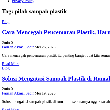
Privacy Policy
Tag:
pilah sampah plastik
Blog
Cara Mencegah Pencemaran Plastik, Haru
2min
0
on
Fauzan Akmal Saqif
Mei 26, 2025
Cara
Cara mencegah pencemaran plastik itu penting banget buat kita semua,
Mencegah
Pencemaran
Read More
Plastik,
Blog
Harus
Coba!
Solusi Mengatasi Sampah Plastik di Ruma
2min
0
on
Fauzan Akmal Saqif
Mei 19, 2025
Solusi
Solusi mengatasi sampah plastik di rumah itu sebenarnya nggak susah,
Mengatasi
Sampah
Read More