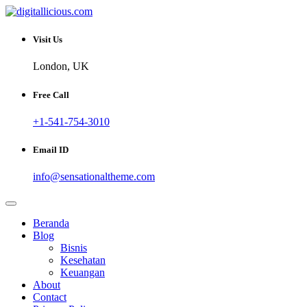
Skip
to
Sharing Digital Information
content
digitallicious.com
Visit Us
London, UK
Free Call
+1-541-754-3010
Email ID
info@sensationaltheme.com
Beranda
Blog
Bisnis
Kesehatan
Keuangan
About
Contact