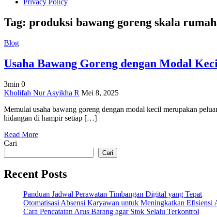
Privacy Policy
Tag:
produksi bawang goreng skala ruma
Blog
Usaha Bawang Goreng dengan Modal Kecil
3min
0
on
Kholifah Nur Asyikha R
Mei 8, 2025
Usaha
Memulai usaha bawang goreng dengan modal kecil merupakan peluang
Bawang
hidangan di hampir setiap […]
Goreng
dengan
Read More
Modal
Cari
Kecil,
Untung
Cari
Berkali
Lipat!
Recent Posts
Panduan Jadwal Perawatan Timbangan Digital yang Tepat
Otomatisasi Absensi Karyawan untuk Meningkatkan Efisiensi 
Cara Pencatatan Arus Barang agar Stok Selalu Terkontrol