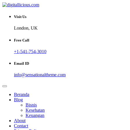
Skip
to
Sharing Digital Information
content
digitallicious.com
Visit Us
London, UK
Free Call
+1-541-754-3010
Email ID
info@sensationaltheme.com
Beranda
Blog
Bisnis
Kesehatan
Keuangan
About
Contact