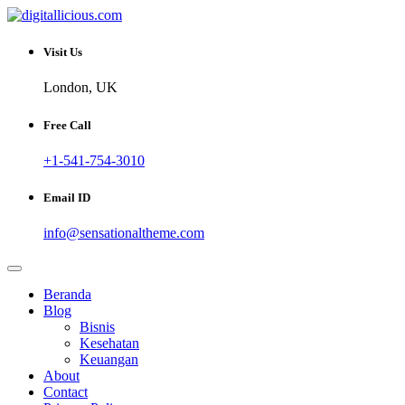
Skip
to
Sharing Digital Information
content
digitallicious.com
Visit Us
London, UK
Free Call
+1-541-754-3010
Email ID
info@sensationaltheme.com
Beranda
Blog
Bisnis
Kesehatan
Keuangan
About
Contact