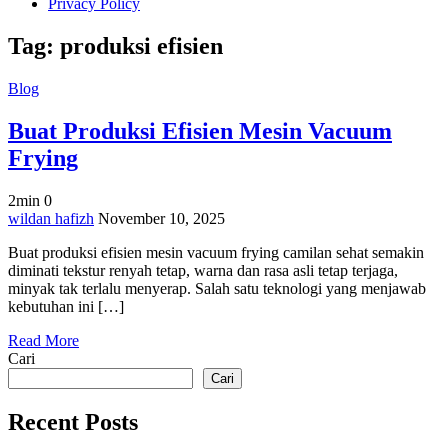
Privacy Policy
Tag:
produksi efisien
Blog
Buat Produksi Efisien Mesin Vacuum
Frying
2min
0
on
wildan hafizh
November 10, 2025
Buat
Buat produksi efisien mesin vacuum frying camilan sehat semakin
Produksi
diminati tekstur renyah tetap, warna dan rasa asli tetap terjaga,
Efisien
minyak tak terlalu menyerap. Salah satu teknologi yang menjawab
Mesin
kebutuhan ini […]
Vacuum
Frying
Read More
Cari
Cari
Recent Posts