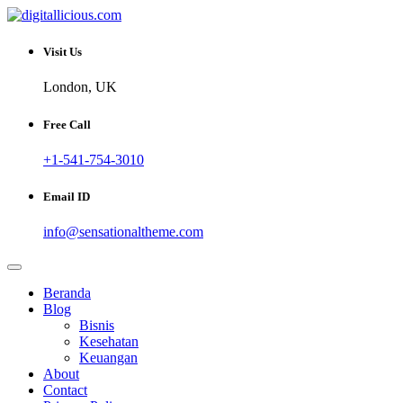
Skip
to
Sharing Digital Information
content
digitallicious.com
Visit Us
London, UK
Free Call
+1-541-754-3010
Email ID
info@sensationaltheme.com
Beranda
Blog
Bisnis
Kesehatan
Keuangan
About
Contact