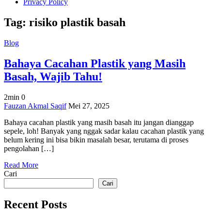
Privacy Policy
Tag:
risiko plastik basah
Blog
Bahaya Cacahan Plastik yang Masih
Basah, Wajib Tahu!
2min
0
on
Fauzan Akmal Saqif
Mei 27, 2025
Bahaya
Bahaya cacahan plastik yang masih basah itu jangan dianggap
Cacahan
sepele, loh! Banyak yang nggak sadar kalau cacahan plastik yang
Plastik
belum kering ini bisa bikin masalah besar, terutama di proses
yang
pengolahan […]
Masih
Basah,
Read More
Wajib
Cari
Tahu!
Cari
Recent Posts