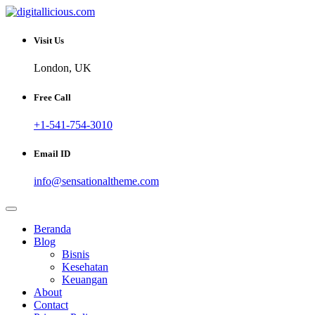
Skip
to
Sharing Digital Information
content
digitallicious.com
Visit Us
London, UK
Free Call
+1-541-754-3010
Email ID
info@sensationaltheme.com
Beranda
Blog
Bisnis
Kesehatan
Keuangan
About
Contact