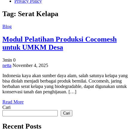
Privacy Policy
Tag:
Serat Kelapa
Blog
Modul Pelatihan Produksi Cocomesh
untuk UMKM Desa
3min
0
on
netta
November 4, 2025
Modul
Indonesia kaya akan sumber daya alam, salah satunya kelapa yang
Pelatihan
bisa diolah menjadi berbagai produk bernilai. Cocomesh, jaring
Produksi
berbahan serat kelapa yang biodegradable, dapat digunakan untuk
Cocomesh
konservasi tanah dan penghijauan. […]
untuk
UMKM
Read More
Desa
Cari
Cari
Recent Posts