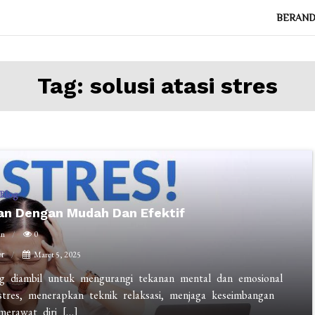
BERAN
Tag:
solusi atasi stres
Blog
han Dengan Mudah Dan Efektif
in
0
r
Maret 5, 2025
ang diambil untuk mengurangi tekanan mental dan emosional
stres, menerapkan teknik relaksasi, menjaga keseimbangan
merawat diri […]