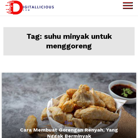
Skip
to
digitallicious.com
Sharing Digital
content
Information
Tag:
suhu minyak untuk
menggoreng
Blog
Cara Membuat Gorengan Renyah, Yang
Nggak Berminyak