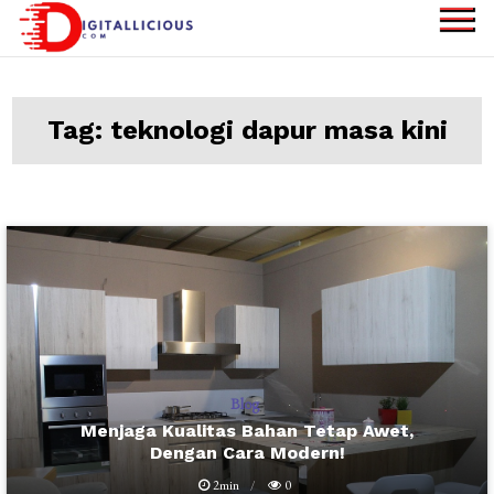
Skip
to
digitallicious.com
Sharing Digital
content
Information
Tag:
teknologi dapur masa kini
Blog
Menjaga Kualitas Bahan Tetap Awet,
Dengan Cara Modern!
2min
0