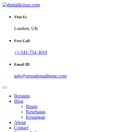
Skip
to
Sharing Digital Information
content
digitallicious.com
Visit Us
London, UK
Free Call
+1-541-754-3010
Email ID
info@sensationaltheme.com
Beranda
Blog
Bisnis
Kesehatan
Keuangan
About
Contact