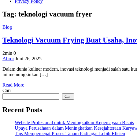
Privacy Policy
Tag:
teknologi vacuum fryer
Blog
Teknologi Vacuum Frying Buat Usaha, Ino
2min
0
on
Abror
Juni 26, 2025
Teknologi
Dalam dunia kuliner modern, inovasi teknologi menjadi salah satu ku
Vacuum
ini memungkinkan […]
Frying
Buat
Read More
Usaha,
Cari
Inovasi
Cerdas
Cari
untuk
Camilan
Recent Posts
Sehat
Website Profesional untuk Meningkatkan Kepercayaan Bisnis
Upaya Perusahaan dalam Meningkatkan Kesejahteraan Karya
Tips Mempercepat Proses Tanam Padi agar Lebih Efisien