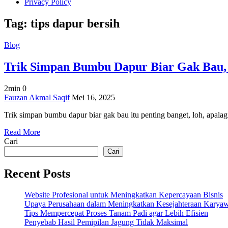
Privacy Policy
Tag:
tips dapur bersih
Blog
Trik Simpan Bumbu Dapur Biar Gak Bau,
2min
0
on
Fauzan Akmal Saqif
Mei 16, 2025
Trik
Trik simpan bumbu dapur biar gak bau itu penting banget, loh, apa
Simpan
Bumbu
Read More
Dapur
Cari
Biar
Gak
Cari
Bau,
Wajib
Recent Posts
Coba!
Website Profesional untuk Meningkatkan Kepercayaan Bisnis
Upaya Perusahaan dalam Meningkatkan Kesejahteraan Karya
Tips Mempercepat Proses Tanam Padi agar Lebih Efisien
Penyebab Hasil Pemipilan Jagung Tidak Maksimal