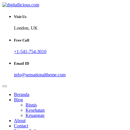
Skip
to
Sharing Digital Information
content
digitallicious.com
Visit Us
London, UK
Free Call
+1-541-754-3010
Email ID
info@sensationaltheme.com
Beranda
Blog
Bisnis
Kesehatan
Keuangan
About
Contact