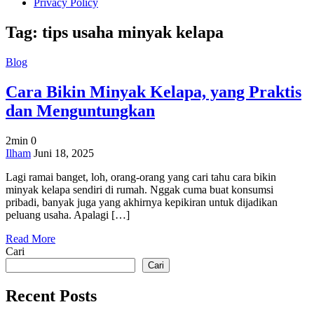
Privacy Policy
Tag:
tips usaha minyak kelapa
Blog
Cara Bikin Minyak Kelapa, yang Praktis
dan Menguntungkan
2min
0
on
Ilham
Juni 18, 2025
Cara
Lagi ramai banget, loh, orang-orang yang cari tahu cara bikin
Bikin
minyak kelapa sendiri di rumah. Nggak cuma buat konsumsi
Minyak
pribadi, banyak juga yang akhirnya kepikiran untuk dijadikan
Kelapa,
peluang usaha. Apalagi […]
yang
Praktis
Read More
dan
Cari
Menguntungkan
Cari
Recent Posts